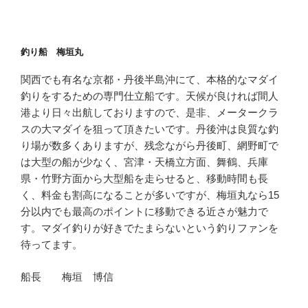
釣り船 梅垣丸
関西でも有名な京都・丹後半島沖にて、本格的なマダイ
釣りをするための専門仕立船です。天候が良ければ間人
港より日々出航しておりますので、是非、メータークラ
スの大マダイを狙って頂きたいです。丹後沖は良質な釣
り場が数多くありますが、残念ながら丹後町、網野町で
は大型の船が少なく、宮津・天橋立方面、舞鶴、兵庫
県・竹野方面から大型船を走らせると、移動時間も長
く、料金も割高になることが多いですが、梅垣丸なら15
分以内でも最高のポイントに移動できる近さが魅力で
す。マダイ釣りが好きでたまらないという釣りファンを
待ってます。
船長 梅垣 博信