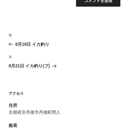
投
前
前
稿
の
8月19日 イカ釣り
ナ
投
ビ
稿
次
次
ゲ
の
8月21日 イカ釣り(プ)
投
ー
稿
シ
ョ
アクセス
ン
住所
京都府京丹後市丹後町間人
船長