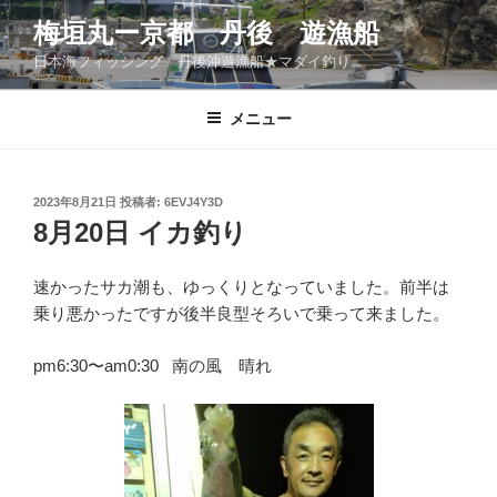
コ
梅垣丸ー京都 丹後 遊漁船
ン
日本海フィッシング 丹後沖遊漁船★マダイ釣り
テ
ン
ツ
メニュー
へ
ス
キ
投
2023年8月21日
投稿者:
6EVJ4Y3D
稿
ッ
8月20日 イカ釣り
日:
プ
速かったサカ潮も、ゆっくりとなっていました。前半は
乗り悪かったですが後半良型そろいで乗って来ました。
pm6:30〜am0:30 南の風 晴れ