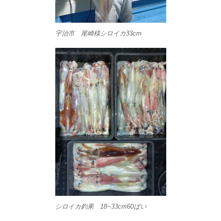
宇治市 尾崎様シロイカ33cm
シロイカ釣果 18~33cm60ぱい