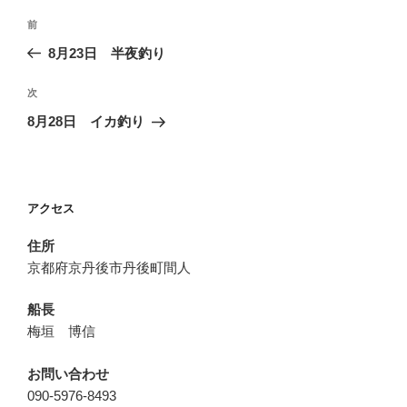
投
前
前
稿
の
8月23日 半夜釣り
ナ
投
ビ
稿
次
次
ゲ
の
8月28日 イカ釣り
投
ー
稿
シ
ョ
アクセス
ン
住所
京都府京丹後市丹後町間人
船長
梅垣 博信
お問い合わせ
090-5976-8493