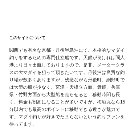
このサイトについて
関西でも有名な京都・丹後半島沖にて、本格的なマダイ
釣りをするための専門仕立船です。天候が良ければ間人
港より日々出航しておりますので、是非、メータークラ
スの大マダイを狙って頂きたいです。丹後沖は良質な釣
り場が数多くありますが、残念ながら丹後町、網野町で
は大型の船が少なく、宮津・天橋立方面、舞鶴、兵庫
県・竹野方面から大型船を走らせると、移動時間も長
く、料金も割高になることが多いですが、梅垣丸なら15
分以内でも最高のポイントに移動できる近さが魅力で
す。マダイ釣りが好きでたまらないという釣りファンを
待ってます。