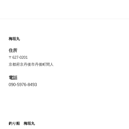
梅垣丸
住所
〒627-0201
京都府京丹後市丹後町間人
電話
090-5976-8493
釣り船 梅垣丸