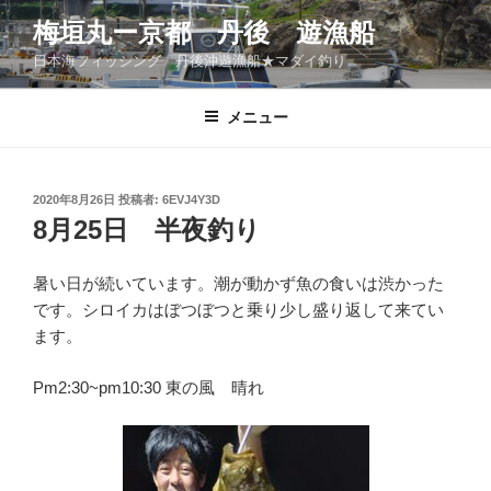
コ
梅垣丸ー京都 丹後 遊漁船
ン
日本海フィッシング 丹後沖遊漁船★マダイ釣り
テ
ン
ツ
メニュー
へ
ス
キ
投
2020年8月26日
投稿者:
6EVJ4Y3D
稿
ッ
8月25日 半夜釣り
日:
プ
暑い日が続いています。潮が動かず魚の食いは渋かった
です。シロイカはぼつぼつと乗り少し盛り返して来てい
ます。
Pm2:30~pm10:30 東の風 晴れ