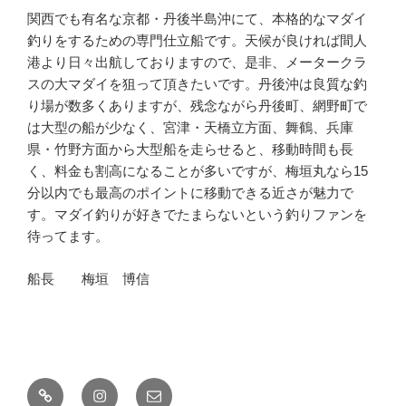
関西でも有名な京都・丹後半島沖にて、本格的なマダイ
釣りをするための専門仕立船です。天候が良ければ間人
港より日々出航しておりますので、是非、メータークラ
スの大マダイを狙って頂きたいです。丹後沖は良質な釣
り場が数多くありますが、残念ながら丹後町、網野町で
は大型の船が少なく、宮津・天橋立方面、舞鶴、兵庫
県・竹野方面から大型船を走らせると、移動時間も長
く、料金も割高になることが多いですが、梅垣丸なら15
分以内でも最高のポイントに移動できる近さが魅力で
す。マダイ釣りが好きでたまらないという釣りファンを
待ってます。
船長 梅垣 博信
釣
Instagram
メ