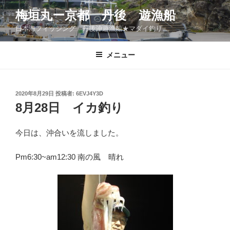
コ
梅垣丸ー京都 丹後 遊漁船
ン
日本海フィッシング 丹後沖遊漁船★マダイ釣り
テ
ン
ツ
メニュー
へ
ス
キ
投
2020年8月29日
投稿者:
6EVJ4Y3D
稿
ッ
8月28日 イカ釣り
日:
プ
今日は、沖合いを流しました。
Pm6:30~am12:30 南の風 晴れ