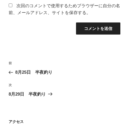
次回のコメントで使用するためブラウザーに自分の名
前、メールアドレス、サイトを保存する。
投
前
前
稿
の
8月25日 半夜釣り
ナ
投
ビ
稿
次
次
ゲ
の
8月29日 半夜釣り
投
ー
稿
シ
ョ
アクセス
ン