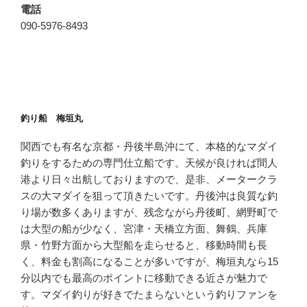
電話
090-5976-8493
釣り船 梅垣丸
関西でも有名な京都・丹後半島沖にて、本格的なマダイ
釣りをするための専門仕立船です。天候が良ければ間人
港より日々出航しておりますので、是非、メータークラ
スの大マダイを狙って頂きたいです。丹後沖は良質な釣
り場が数多くありますが、残念ながら丹後町、網野町で
は大型の船が少なく、宮津・天橋立方面、舞鶴、兵庫
県・竹野方面から大型船を走らせると、移動時間も長
く、料金も割高になることが多いですが、梅垣丸なら15
分以内でも最高のポイントに移動できる近さが魅力で
す。マダイ釣りが好きでたまらないという釣りファンを