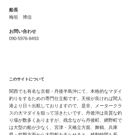
船長
梅垣 博信
お問い合わせ
090-5976-8493
このサイトについて
関西でも有名な京都・丹後半島沖にて、本格的なマダイ
釣りをするための専門仕立船です。天候が良ければ間人
港より日々出航しておりますので、是非、メータークラ
スの大マダイを狙って頂きたいです。丹後沖は良質な釣
り場が数多くありますが、残念ながら丹後町、網野町で
は大型の船が少なく、宮津・天橋立方面、舞鶴、兵庫
県・竹野方面から大型船を走らせると、移動時間も長