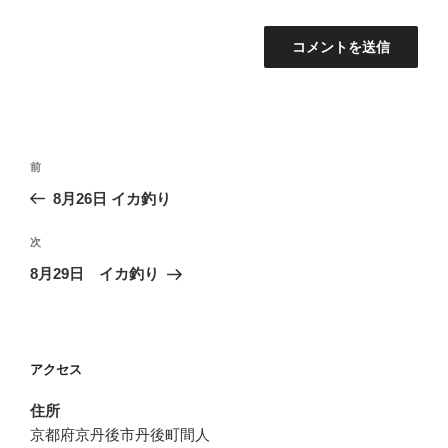
投
前
前
稿
の
8月26日 イカ釣り
ナ
投
ビ
稿
次
次
ゲ
の
8月29日 イカ釣り
投
ー
稿
シ
ョ
アクセス
ン
住所
京都府京丹後市丹後町間人