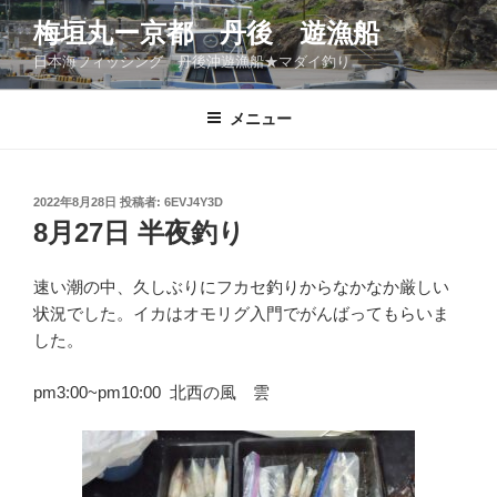
コ
梅垣丸ー京都 丹後 遊漁船
ン
日本海フィッシング 丹後沖遊漁船★マダイ釣り
テ
ン
ツ
メニュー
へ
ス
キ
投
2022年8月28日
投稿者:
6EVJ4Y3D
稿
ッ
8月27日 半夜釣り
日:
プ
速い潮の中、久しぶりにフカセ釣りからなかなか厳しい
状況でした。イカはオモリグ入門でがんばってもらいま
した。
pm3:00~pm10:00 北西の風 雲