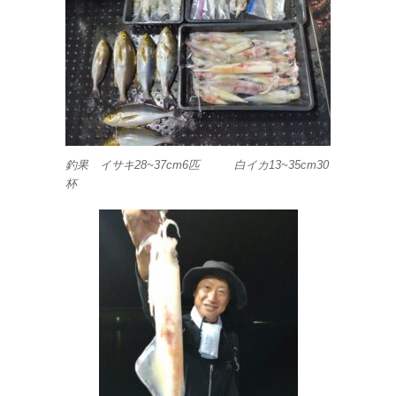
釣果 イサキ28~37cm6匹 白イカ13~35cm30
杯