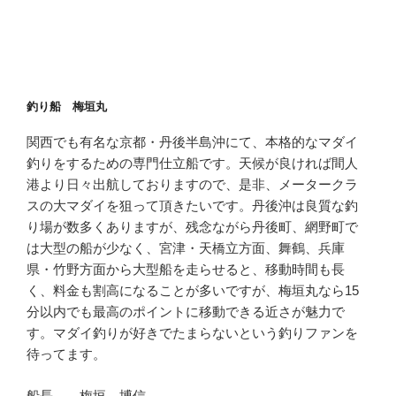
釣り船 梅垣丸
関西でも有名な京都・丹後半島沖にて、本格的なマダイ
釣りをするための専門仕立船です。天候が良ければ間人
港より日々出航しておりますので、是非、メータークラ
スの大マダイを狙って頂きたいです。丹後沖は良質な釣
り場が数多くありますが、残念ながら丹後町、網野町で
は大型の船が少なく、宮津・天橋立方面、舞鶴、兵庫
県・竹野方面から大型船を走らせると、移動時間も長
く、料金も割高になることが多いですが、梅垣丸なら15
分以内でも最高のポイントに移動できる近さが魅力で
す。マダイ釣りが好きでたまらないという釣りファンを
待ってます。
船長 梅垣 博信