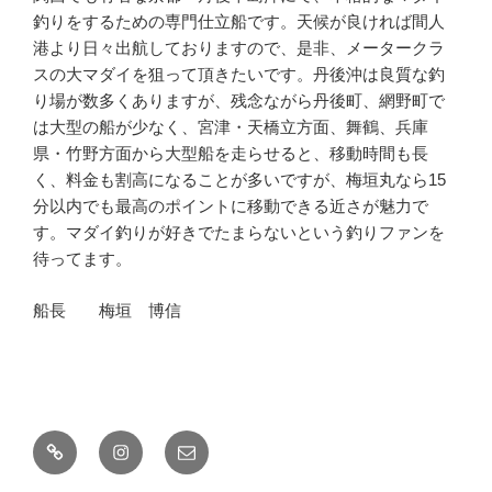
釣りをするための専門仕立船です。天候が良ければ間人
港より日々出航しておりますので、是非、メータークラ
スの大マダイを狙って頂きたいです。丹後沖は良質な釣
り場が数多くありますが、残念ながら丹後町、網野町で
は大型の船が少なく、宮津・天橋立方面、舞鶴、兵庫
県・竹野方面から大型船を走らせると、移動時間も長
く、料金も割高になることが多いですが、梅垣丸なら15
分以内でも最高のポイントに移動できる近さが魅力で
す。マダイ釣りが好きでたまらないという釣りファンを
待ってます。
船長 梅垣 博信
釣
Instagram
メ
果
ー