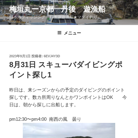
コ
梅垣丸ー京都 丹後 遊漁船
ン
日本海フィッシング 丹後沖遊漁船★マダイ釣り
テ
ン
ツ
メニュー
へ
ス
キ
投
2023年9月1日
投稿者:
6EVJ4Y3D
稿
ッ
8月31日 スキューバダイビングポ
日:
プ
イント探し1
昨日は、来シーズンからの予定のダイビングのポイント
探しです。数カ所周りなんとかワンポイントはOK 今
日は、朝から探しに出船します。
pm12:30〜pm4:00 南西の風 曇り