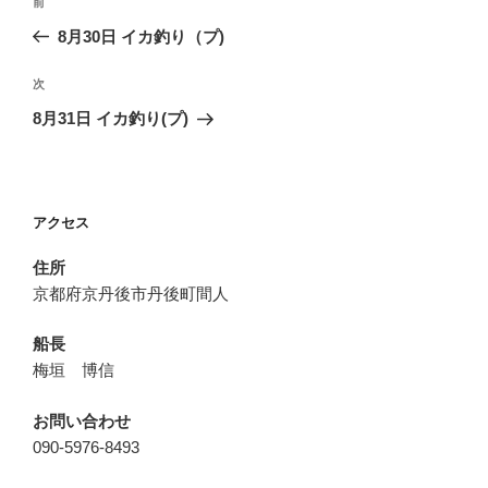
前
前
稿
の
8月30日 イカ釣り（プ)
ナ
投
ビ
稿
次
次
ゲ
の
8月31日 イカ釣り(プ)
投
ー
稿
シ
ョ
アクセス
ン
住所
京都府京丹後市丹後町間人
船長
梅垣 博信
お問い合わせ
090-5976-8493