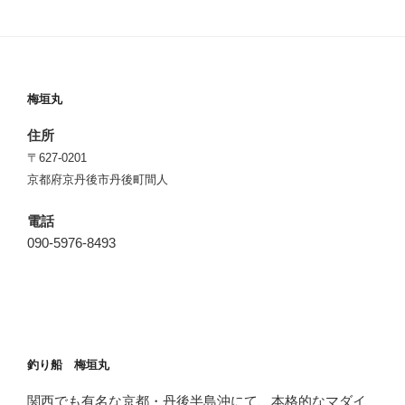
梅垣丸
住所
〒627-0201
京都府京丹後市丹後町間人
電話
090-5976-8493
釣り船 梅垣丸
関西でも有名な京都・丹後半島沖にて、本格的なマダイ