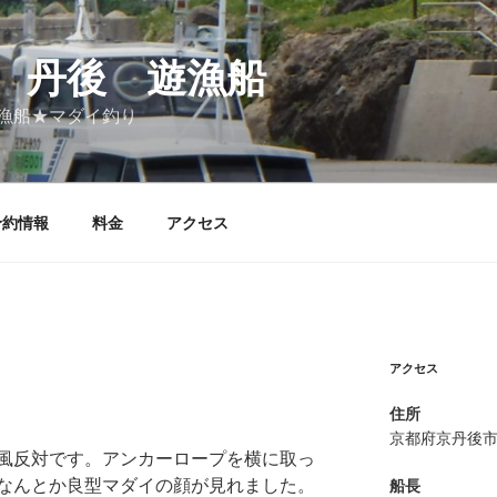
 丹後 遊漁船
漁船★マダイ釣り
予約情報
料金
アクセス
アクセス
住所
京都府京丹後
風反対です。アンカーロープを横に取っ
なんとか良型マダイの顔が見れました。
船長