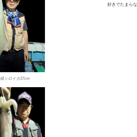
好きでたまら
様シロイカ37cm