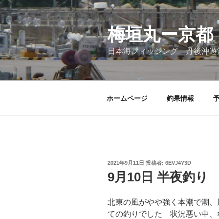
コ
ン
テ
梅垣丸ー京都
ン
日本海フィッシング 丹後沖遊
ツ
へ
ス
キ
ホームページ
釣果情報
ッ
プ
投
2021年9月11日
投稿者:
6EVJ4Y3D
稿
9月10日 半夜釣り
日:
北東の風がやや強く本潮で潮、
ての釣りでした 状況悪い中、