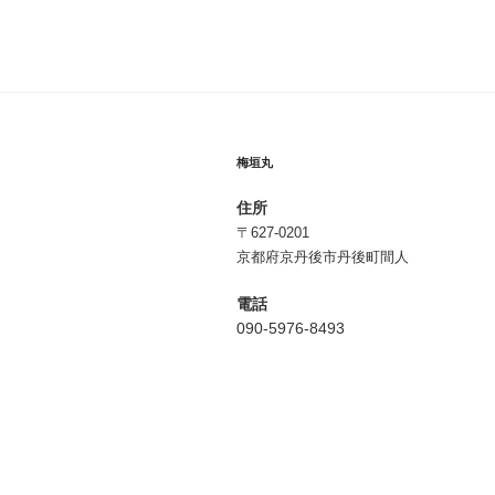
稿
ビ
ゲ
ー
シ
梅垣丸
ョ
住所
ン
〒627-0201
京都府京丹後市丹後町間人
電話
090-5976-8493