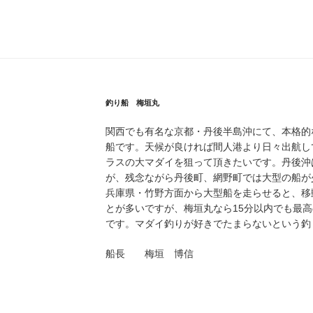
稿
釣り船 梅垣丸
関西でも有名な京都・丹後半島沖にて、本格的
船です。天候が良ければ間人港より日々出航し
ラスの大マダイを狙って頂きたいです。丹後沖
が、残念ながら丹後町、網野町では大型の船が
兵庫県・竹野方面から大型船を走らせると、移
とが多いですが、梅垣丸なら15分以内でも最
です。マダイ釣りが好きでたまらないという釣
船長 梅垣 博信