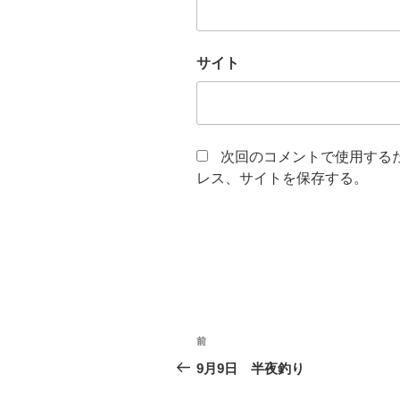
サイト
次回のコメントで使用する
レス、サイトを保存する。
投
前
前
稿
の
9月9日 半夜釣り
投
ナ