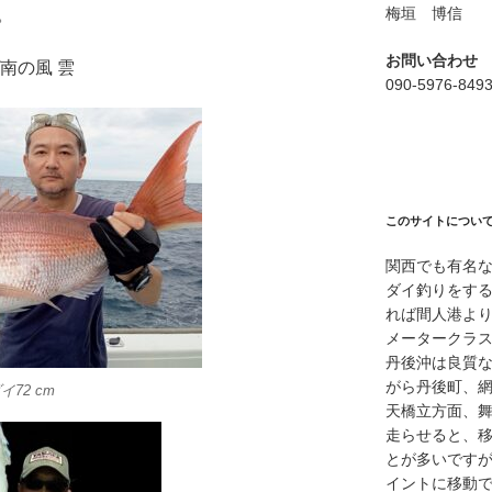
梅垣 博信
。
お問い合わせ
く/南の風 雲
090-5976-849
このサイトについ
関西でも有名
ダイ釣りをす
れば間人港よ
メータークラ
丹後沖は良質
がら丹後町、
72 cm
天橋立方面、
走らせると、
とが多いですが
イントに移動