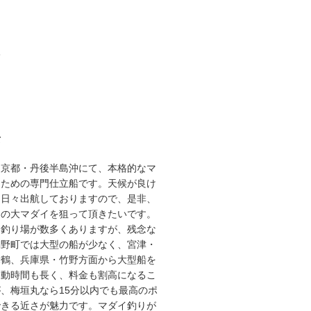
3
て
な京都・丹後半島沖にて、本格的なマ
るための専門仕立船です。天候が良け
り日々出航しておりますので、是非、
スの大マダイを狙って頂きたいです。
な釣り場が数多くありますが、残念な
網野町では大型の船が少なく、宮津・
舞鶴、兵庫県・竹野方面から大型船を
移動時間も長く、料金も割高になるこ
、梅垣丸なら15分以内でも最高のポ
できる近さが魅力です。マダイ釣りが