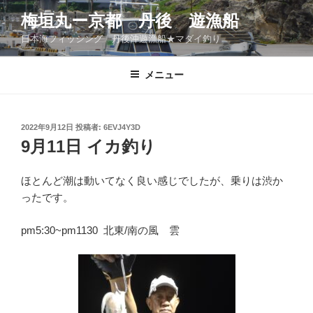
コ
梅垣丸ー京都 丹後 遊漁船
ン
日本海フィッシング 丹後沖遊漁船★マダイ釣り
テ
ン
ツ
メニュー
へ
ス
キ
投
2022年9月12日
投稿者:
6EVJ4Y3D
稿
ッ
9月11日 イカ釣り
日:
プ
ほとんど潮は動いてなく良い感じでしたが、乗りは渋か
ったです。
pm5:30~pm1130 北東/南の風 雲