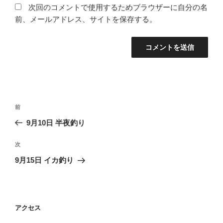
次回のコメントで使用するためブラウザーに自分の名
前、メールアドレス、サイトを保存する。
投
前
前
稿
の
9月10日 半夜釣り
ナ
投
ビ
稿
次
次
ゲ
の
9月15日 イカ釣り
投
ー
稿
シ
ョ
アクセス
ン