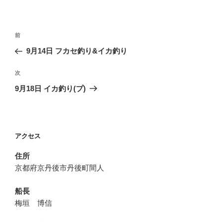
投
前
前
稿
の
9月14日 フカセ釣り&イカ釣り
ナ
投
ビ
稿
次
次
ゲ
の
9月18日 イカ釣り(プ)
投
ー
稿
シ
ョ
アクセス
ン
住所
京都府京丹後市丹後町間人
船長
梅垣 博信