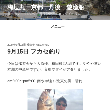
コ
梅垣丸ー京都 丹後 遊漁船
ン
日本海フィッシング 丹後沖遊漁船★マダイ釣り
テ
ン
ツ
メニュー
へ
ス
キ
投
2024年9月15日
投稿者:
6EVJ4Y3D
稿
ッ
9月15日 フカセ釣り
日:
プ
今日は船遊会から大原様、横田様2人組です。ややや速い
本潮の中単発ですが、良型マダイがアタリました。
am9:00〜pm5:00 南やや強く/北東の風 晴れ