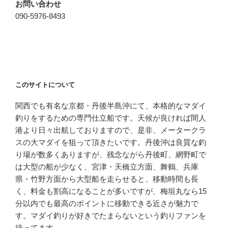
お問い合わせ
090-5976-8493
このサイトについて
関西でも有名な京都・丹後半島沖にて、本格的なマダイ
釣りをするための専門仕立船です。天候が良ければ間人
港より日々出航しておりますので、是非、メータークラ
スの大マダイを狙って頂きたいです。丹後沖は良質な釣
り場が数多くありますが、残念ながら丹後町、網野町で
は大型の船が少なく、宮津・天橋立方面、舞鶴、兵庫
県・竹野方面から大型船を走らせると、移動時間も長
く、料金も割高になることが多いですが、梅垣丸なら15
分以内でも最高のポイントに移動できる近さが魅力で
す。マダイ釣りが好きでたまらないという釣りファンを
待ってます。