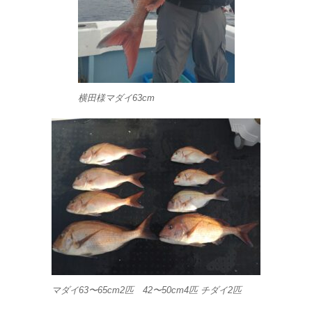
横田様マダイ63cm
マダイ63〜65cm2匹 42〜50cm4匹 チダイ2匹