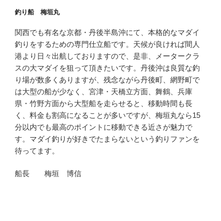
釣り船 梅垣丸
関西でも有名な京都・丹後半島沖にて、本格的なマダイ
釣りをするための専門仕立船です。天候が良ければ間人
港より日々出航しておりますので、是非、メータークラ
スの大マダイを狙って頂きたいです。丹後沖は良質な釣
り場が数多くありますが、残念ながら丹後町、網野町で
は大型の船が少なく、宮津・天橋立方面、舞鶴、兵庫
県・竹野方面から大型船を走らせると、移動時間も長
く、料金も割高になることが多いですが、梅垣丸なら15
分以内でも最高のポイントに移動できる近さが魅力で
す。マダイ釣りが好きでたまらないという釣りファンを
待ってます。
船長 梅垣 博信