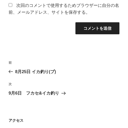
次回のコメントで使用するためブラウザーに自分の名
前、メールアドレス、サイトを保存する。
投
前
前
稿
の
8月25日 イカ釣り(プ)
ナ
投
ビ
稿
次
次
ゲ
の
9月6日 フカセ&イカ釣り
投
ー
稿
シ
ョ
アクセス
ン