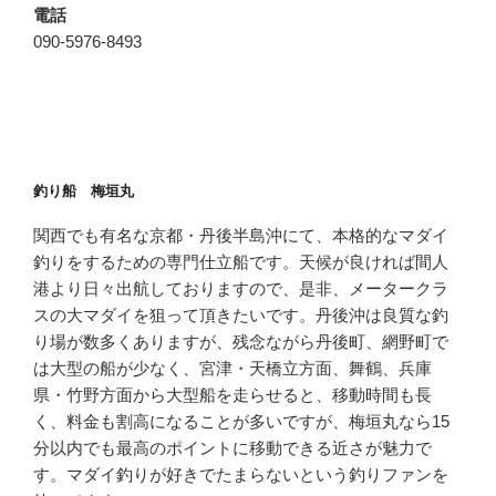
電話
090-5976-8493
釣り船 梅垣丸
関西でも有名な京都・丹後半島沖にて、本格的なマダイ
釣りをするための専門仕立船です。天候が良ければ間人
港より日々出航しておりますので、是非、メータークラ
スの大マダイを狙って頂きたいです。丹後沖は良質な釣
り場が数多くありますが、残念ながら丹後町、網野町で
は大型の船が少なく、宮津・天橋立方面、舞鶴、兵庫
県・竹野方面から大型船を走らせると、移動時間も長
く、料金も割高になることが多いですが、梅垣丸なら15
分以内でも最高のポイントに移動できる近さが魅力で
す。マダイ釣りが好きでたまらないという釣りファンを