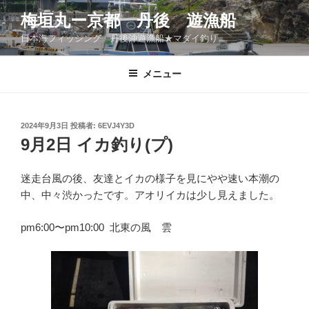
コ
梅垣丸ー京都 丹後 遊漁船
ン
日本海フィッシング 丹後沖遊漁船★マダイ釣り
テ
ン
ツ
メニュー
へ
ス
キ
投
2024年9月3日
投稿者:
6EVJ4Y3D
稿
ッ
9月2日 イカ釣り(プ)
日:
プ
迷走台風の後、友達とイカの様子を見にやや速い本潮の
中、中々渋かったです。アオリイカは少し見えました。
pm6:00〜pm10:00 北東の風 雲