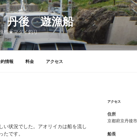
 丹後 遊漁船
漁船★マダイ釣り
予約情報
料金
アクセス
アクセス
住所
京都府京丹後
しい状況でした。アオリイカは船を流し
ったです。
船長