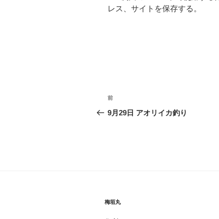
レス、サイトを保存する。
投
前
前
稿
の
9月29日 アオリイカ釣り
投
ナ
稿
ビ
ゲ
ー
シ
梅垣丸
ョ