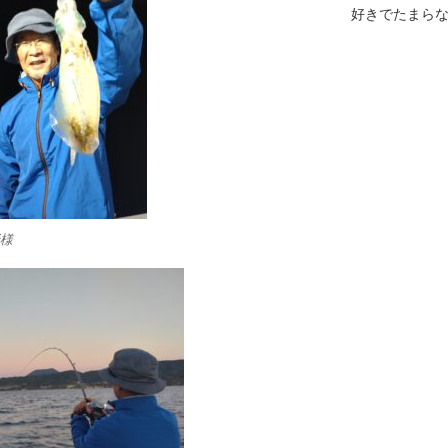
好きでたまら
様