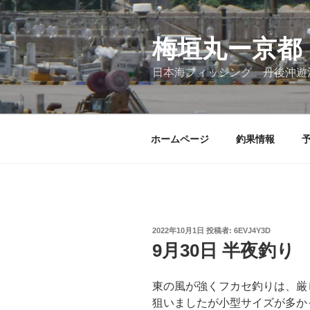
コ
ン
テ
梅垣丸ー京都
ン
日本海フィッシング 丹後沖遊
ツ
へ
ス
キ
ホームページ
釣果情報
ッ
プ
投
2022年10月1日
投稿者:
6EVJ4Y3D
稿
9月30日 半夜釣り
日:
東の風が強くフカセ釣りは、厳
狙いましたが小型サイズが多か