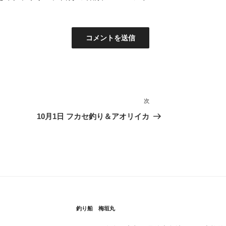
次
次
の
10月1日 フカセ釣り＆アオリイカ
投
稿
釣り船 梅垣丸