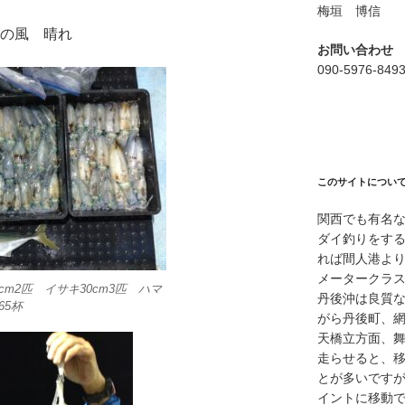
梅垣 博信
く/南の風 晴れ
お問い合わせ
090-5976-849
このサイトについ
関西でも有名
ダイ釣りをす
れば間人港よ
メータークラ
4cm2匹 イサキ30cm3匹 ハマ
丹後沖は良質
65杯
がら丹後町、
天橋立方面、
走らせると、
とが多いですが
イントに移動