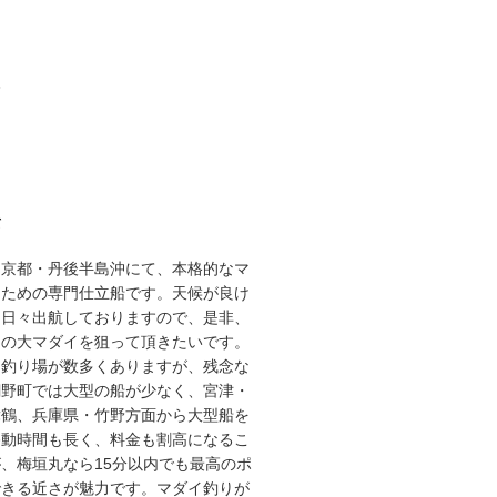
3
て
な京都・丹後半島沖にて、本格的なマ
るための専門仕立船です。天候が良け
り日々出航しておりますので、是非、
スの大マダイを狙って頂きたいです。
な釣り場が数多くありますが、残念な
網野町では大型の船が少なく、宮津・
舞鶴、兵庫県・竹野方面から大型船を
移動時間も長く、料金も割高になるこ
、梅垣丸なら15分以内でも最高のポ
できる近さが魅力です。マダイ釣りが