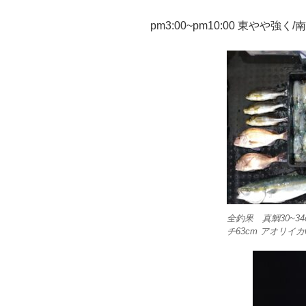
pm3:00~pm10:00 東やや強
全釣果 真鯛30~3
チ63cm アオリイカ