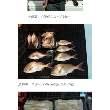
向日市 中塚様シロイカ36cm
魚釣果 マダイ33~62cm6匹 コダイ9匹