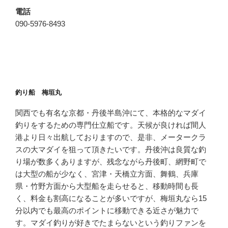
電話
090-5976-8493
釣り船 梅垣丸
関西でも有名な京都・丹後半島沖にて、本格的なマダイ
釣りをするための専門仕立船です。天候が良ければ間人
港より日々出航しておりますので、是非、メータークラ
スの大マダイを狙って頂きたいです。丹後沖は良質な釣
り場が数多くありますが、残念ながら丹後町、網野町で
は大型の船が少なく、宮津・天橋立方面、舞鶴、兵庫
県・竹野方面から大型船を走らせると、移動時間も長
く、料金も割高になることが多いですが、梅垣丸なら15
分以内でも最高のポイントに移動できる近さが魅力で
す。マダイ釣りが好きでたまらないという釣りファンを