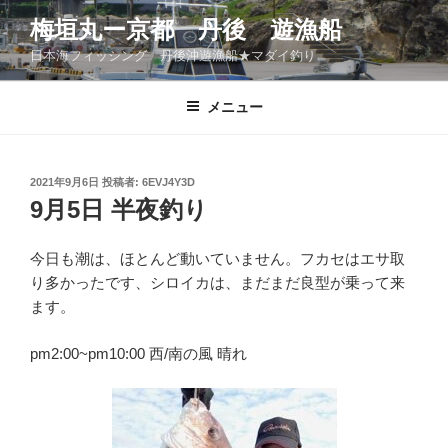
コ
梅垣丸ー京都 丹後 遊漁船
ン
日本海フィッシング 丹後沖遊漁船★マダイ釣り
テ
ン
ツ
メニュー
へ
ス
キ
投
2021年9月6日
投稿者:
6EVJ4Y3D
稿
ッ
9月5日 半夜釣り
日:
プ
今日も潮は、ほとんど動いていません。フカセはエサ取
り多かったです、シロイカは、まだまだ良型が乗って来
ます。
pm2:00~pm10:00 西/南の風 晴れ