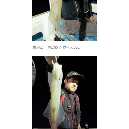
亀岡市 吉田様シロイカ36cm