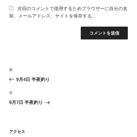
次回のコメントで使用するためブラウザーに自分の名
前、メールアドレス、サイトを保存する。
投
前
前
稿
の
9月4日 半夜釣り
ナ
投
ビ
稿
次
次
ゲ
の
9月7日 半夜釣り
投
ー
稿
シ
ョ
アクセス
ン